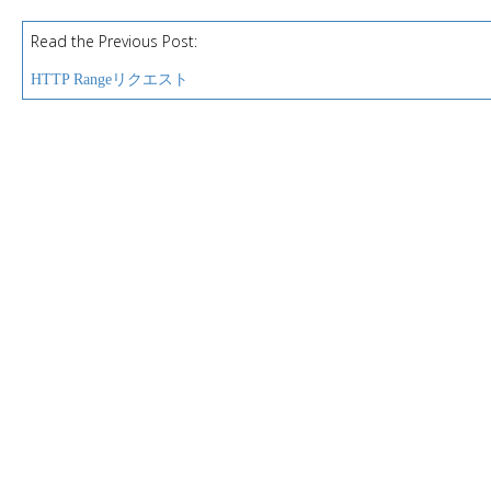
Read the Previous Post:
P
o
HTTP Rangeリクエスト
s
t
n
a
v
i
g
a
t
i
o
n