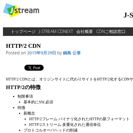
Skip
to
J
content
トップページ
J-STREAM CDNEXT
会社概要
CDNご相談窓口
HTTP/2 CDN
Posted on
2015年9月29日
by
鍋島 公章
HTTP/2 CDNとは、オリジンサイトに代わりサイトをHTTP/2化するCD
HTTP/2の特徴
制限事項
基本的にSSL必須
特徴
新概念
HTTP/2フレーム:バイナリ化されたHTTPの新フォーマット
HTTP/2ストリーム:多重化された通信単位
プロトコルオーバヘッドの削減