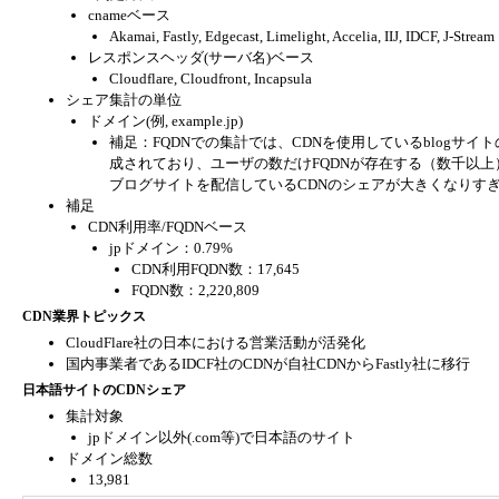
cnameベース
Akamai, Fastly, Edgecast, Limelight, Accelia, IIJ, IDCF, J-Stream
レスポンスヘッダ(サーバ名)ベース
Cloudflare, Cloudfront, Incapsula
シェア集計の単位
ドメイン(例, example.jp)
補足：FQDNでの集計では、CDNを使用しているblogサイトの影
成されており、ユーザの数だけFQDNが存在する（数千以上
ブログサイトを配信しているCDNのシェアが大きくなりす
補足
CDN利用率/FQDNベース
jpドメイン：0.79%
CDN利用FQDN数：17,645
FQDN数：2,220,809
CDN業界トピックス
CloudFlare社の日本における営業活動が活発化
国内事業者であるIDCF社のCDNが自社CDNからFastly社に移行
日本語サイトのCDNシェア
集計対象
jpドメイン以外(.com等)で日本語のサイト
ドメイン総数
13,981