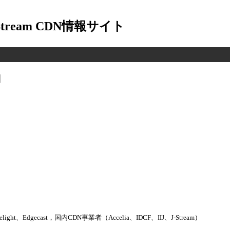
-Stream CDN情報サイト
月
Limelight、Edgecast，国内CDN事業者（Accelia、IDCF、IIJ、J-Stream）