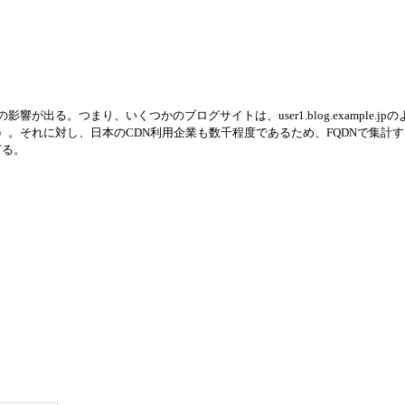
響が出る。つまり、いくつかのブログサイトは、user1.blog.example.jpの
）。それに対し、日本のCDN利用企業も数千程度であるため、FQDNで集計
ぎる。