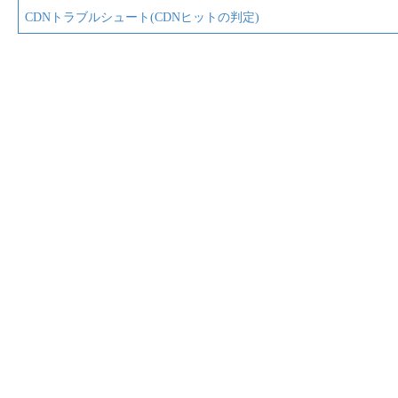
o
CDNトラブルシュート(CDNヒットの判定)
s
t
n
a
v
i
g
a
t
i
o
n