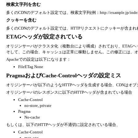
検索文字列を含む
多くのCDNのデフォルト設定では、検索文字列(例：http://example.jp/ind
クッキーを含む
多くのCDNのデフォルト設定では、HTTPリクエストにクッキーが含まれ
ETAGヘッダが設定されている
オリジンサーバがクラスタ化（複数台により構成）されており、ETAGヘ
そして、この場合、キャッシュは正常に稼動しません。この修正には、オ
Apacheでの設定は以下になります：
FileETag None
PragmaおよびCache-Controlヘッダの設定ミス
オリジンサーバが以下のようなHTTPヘッダを生成する場合、CDNはオ
オリジンサーバのレスポンスに以下のHTTPヘッダが含まれている場合
Cache-Control
no-store, private
Pragma
No-cache
もしくは、以下のHTTPヘッダが不適切に設定されている場合、
Cache-Control
max-age