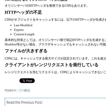
オリジンサーバのHTTPヘッダを無視できるCDNもあります。
HTTPヘッダの不足
CDNがオブジェクトをキャッシュするには、以下のHTTPヘッダが生成
Last-Modified
Expires
Content-Length
基本的な対策としては、オリジンサーバ側で前記HTTPヘッダを生成するこ
Modified等がない場合、ブラウザキャッシュでもキャッシュされない
ファイルが大きすぎる
CDNには、キャッシュできる最大サイズが設定されています。これを超
クライアントがレンジリクエストを発行している
レンジリクエストを含むリクエストは、CDNによりキャッシュできない
Posted in
CDN解説
Read the Previous Post:
P