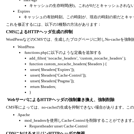
キャッシュの生存時間(秒)。これが0だとキャッシュされな
Expires
キャッシュの有効時刻。この時刻が、現在の時刻の前だとキャ
これを修正するには、以下の3種類の方法があります：
CMSによるHTTPヘッダ生成の抑制
WordPressなどのCMSでは、生成したブログページに対しNo-cach
WordPress
functions.phpに以下のような定義を追加する
add_filter( ‘nocache_headers’, ‘custom_nocache_headers’ );
function custom_nocache_headers( $headers ) {
unset( $headers[‘Expires’]);
unset( $headers[‘Cache-Control’]);
unset( $headers[‘Pragma’]);
return $headers;
}
WebサーバによるHTTPヘッダの強制書き換え、強制削除
CMS等によっては、no-cacheの生成を抑制できない場合があります。この
Apache
mod_headersを使用しCache-Controlを削除することが
Requestheader unset Cache-Control
CDNにおけるオリジンHTTPヘッダの無視