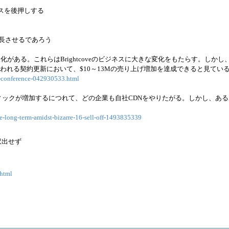
ネスを後押しする
成長させるであろう
化がある。これらはBrightcoveのビジネスに大きな変化をもたらす。しかし
われる契約更新において、$10～13Mの売り上げ増加を達成できると見てい
gs-conference-042930533.html
フィックが増加するにつれて、どの企業も自社CDNをやりたがる。しかし、あ
he-long-term-amidst-bizarre-16-sell-off-1493835339
訳出せず
.html