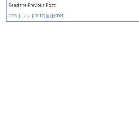
Read the Previous Post:
P
o
CDNトレンド2017(自社CDN)
s
t
n
a
v
i
g
a
t
i
o
n