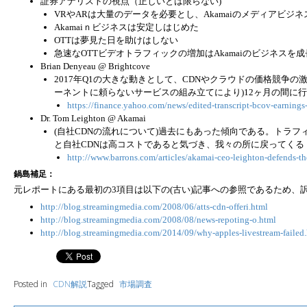
証券アナリストの視点（正しいとは限らない)
VRやARは大量のデータを必要とし、Akamaiのメディアビジ
Akamaiｎビジネスは安定しはじめた
OTTは夢見た日を助けはしない
急速なOTTビデオトラフィックの増加はAkamaiのビジネスを
Brian Denyeau @ Brightcove
2017年Q1の大きな動きとして、CDNやクラウドの価格競争の激
ーネントに頼らないサービスの組み立てにより)12ヶ月の間に行
https://finance.yahoo.com/news/edited-transcript-bcov-earnin
Dr. Tom Leighton @ Akamai
(自社CDNの流れについて)過去にもあった傾向である。トラ
と自社CDNは高コストであると気づき、我々の所に戻ってくる
http://www.barrons.com/articles/akamai-ceo-leighton-defends-t
鍋島補足：
元レポートにある最初の3項目は以下の(古い)記事への参照であるため、
http://blog.streamingmedia.com/2008/06/atts-cdn-offeri.html
http://blog.streamingmedia.com/2008/08/news-repoting-o.html
http://blog.streamingmedia.com/2014/09/why-apples-livestream-failed
Posted in
CDN解説
Tagged
市場調査