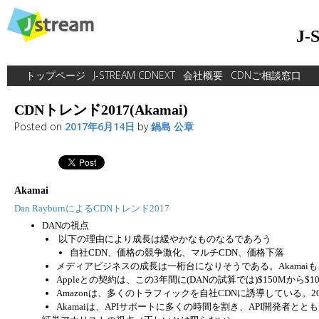
Skip
to
J
content
トップページ
J-STREAM CDNEXT
会社概要
CDNご相談窓口
CDNトレンド2017(Akamai)
Posted on
2017年6月14日
by
鍋島 公章
Akamai
Dan RayburnによるCDNトレンド2017
DANの視点
以下の理由により成長は緩やかなものなるであろう
自社CDN、価格の競争激化、マルチCDN、価格下落
メディアビジネスの成長は一桁台になりそうである。Akamaiも
Appleとの契約は、この3年間に(DANの試算では)$150Mから
Amazonは、多くのトラフィックを自社CDNに誘導している。2
Akamaiは、APIサポートに多くの時間を割き、API開発者と