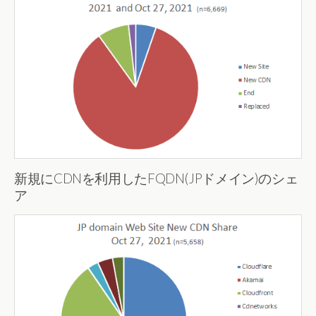
新規にCDNを利用したFQDN(JPドメイン)のシェ
ア