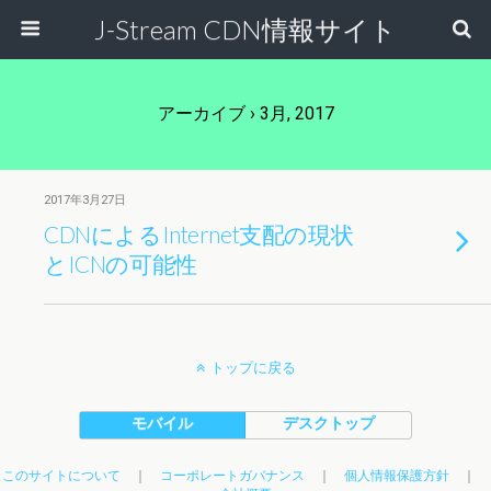
J-Stream CDN情報サイト
アーカイブ › 3月, 2017
2017年3月27日
CDNによるInternet支配の現状
とICNの可能性
トップに戻る
モバイル
デスクトップ
このサイトについて
｜
コーポレートガバナンス
｜
個人情報保護方針
｜