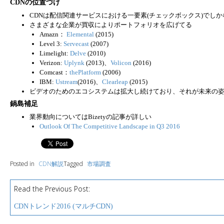
CDNの位置づけ
CDNは配信関連サービスにおける一要素(チェックボックス)でし
さまざまな企業が買収によりポートフォリオを広げてる
Amazn：
Elemental
(2015)
Level 3:
Servecast
(2007)
Limelight:
Delve
(2010)
Verizon:
Uplynk
(2013)、
Volicon
(2016)
Comcast：
thePlatform
(2006)
IBM:
Ustream
(2016)、
Clearleap
(2015)
ビデオのためのエコシステムは拡大し続けており、それが未来の
鍋島補足
業界動向についてはBizetyの記事が詳しい
Outlook Of The Competitive Landscape in Q3 2016
Posted in
CDN解説
Tagged
市場調査
Read the Previous Post:
P
o
CDNトレンド2016 (マルチCDN)
s