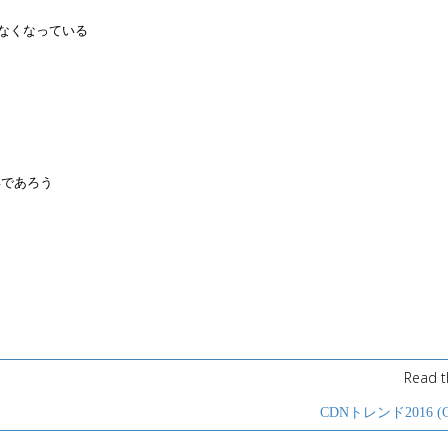
かなくなっている
姿であろう
Read t
CDNトレンド2016 