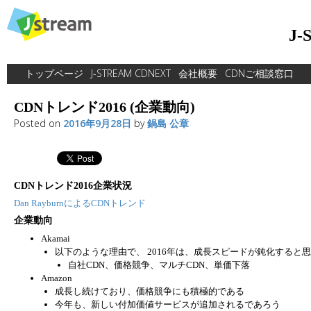
Skip
to
J
content
トップページ
J-STREAM CDNEXT
会社概要
CDNご相談窓口
CDNトレンド2016 (企業動向)
Posted on
2016年9月28日
by
鍋島 公章
CDNトレンド2016企業状況
Dan RayburnによるCDNトレンド
企業動向
Akamai
以下のような理由で、 2016年は、成長スピードが鈍化すると思わ
自社CDN、価格競争、マルチCDN、単価下落
Amazon
成長し続けており、価格競争にも積極的である
今年も、新しい付加価値サービスが追加されるであろう