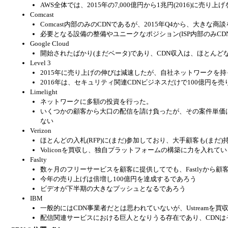
AWS全体では、2015年の7,000億円から1兆円(2016)に売り
Comcast
Comcast内部のみのCDNであるが、2015年Q4から、大きな商
必要となる設備の整備やユニークなポジション(ISP内部のみC
Google Cloud
開始されたばかり(まだベータ)であり、CDN収入は、ほとん
Level 3
2015年に売り上げの伸びは減速したが、自社ネットワークを
2016年は、セキュリティ関連CDNビジネスだけで100億円を
Limelight
ネットワークに多額の投資を行った。
いくつかの顧客から大口の配信を請け負ったが、その案件単価
ない
Verizon
ほとんどの入札(RFP)に(まだ)参加しており、大手顧客も(まだ)
Voliconを買収し、独自プラットフォームの構築に力を入れてい
Faslty
数ヶ月のフリーサービスを顧客に提供してでも、Fastlyから顧
今年の売り上げは倍増し100億円を達成するであろう
ビデオが下半期の大きなプッシュとなるであろう
IBM
一般的にはCDN事業者だとは思われていないが、Ustreamを買
配信関連サービスにおける巨人となりうる存在であり、CDNは