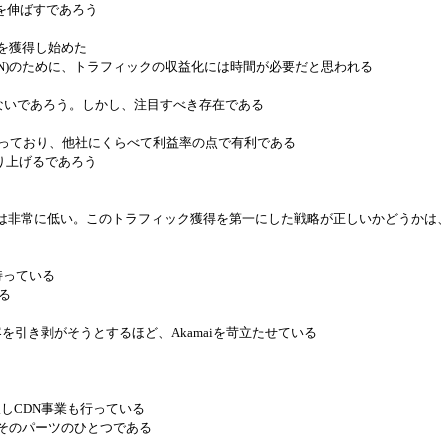
上げを伸ばすであろう
談を獲得し始めた
DN)のために、トラフィックの収益化には時間が必要だと思われる
どないであろう。しかし、注目すべき存在である
持っており、他社にくらべて利益率の点で有利である
売り上げるであろう
は非常に低い。このトラフィック獲得を第一にした戦略が正しいかどうかは
持っている
る
客を引き剥がそうとするほど、Akamaiを苛立たせている
収しCDN事業も行っている
そのパーツのひとつである