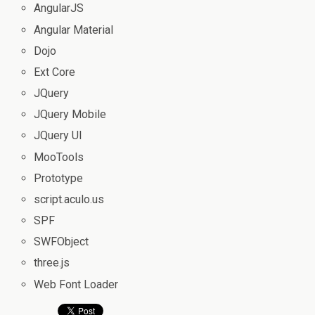
AngularJS
Angular Material
Dojo
Ext Core
JQuery
JQuery Mobile
JQuery UI
MooTools
Prototype
script.aculo.us
SPF
SWFObject
three.js
Web Font Loader