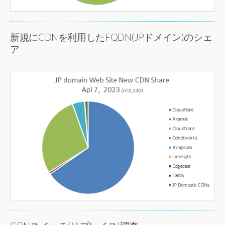
新規にCDNを利用したFQDN(JPドメイン)のシェ
ア