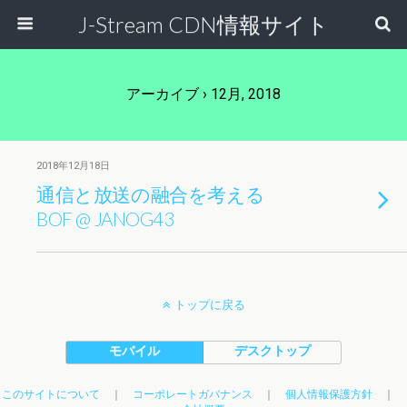
J-Stream CDN情報サイト
アーカイブ › 12月, 2018
2018年12月18日
通信と放送の融合を考える
BOF @ JANOG43
トップに戻る
モバイル
デスクトップ
このサイトについて
｜
コーポレートガバナンス
｜
個人情報保護方針
｜