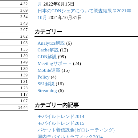
月
2022年6月15日
4.32
3.69
日本のCDNシェアについて調査結果＠2021年
3.54
10月
2021年10月31日
3.43
2.07
カテゴリー
2.02
1.93
Analytics解説
(6)
1.55
Cache解説
(12)
1.50
CDN解説
(99)
1.49
Meetingサポート
(24)
1.39
Mobile連載
(15)
1.39
Policy
(4)
1.31
SSL解説
(16)
1.23
Streaming
(6)
1.17
1.07
カテゴリー内記事
14.44
モバイルトレンド2014
モバイルトレンド2015
パケット着信課金(ゼロレーティング)
国内モバイルトラフィック2014