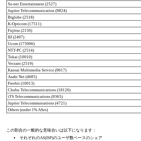
So-net Entertainment (2527)
Jupiter Telecommunication (9824)
Biglobe (2518)
K-Opticom (17511)
Fujitsu (2150)
IIJ (2497)
Ucom (175006)
NTT-PC (2514)
Tokai (10010)
Vectant (2519)
Kansai Multimedia Service (9617)
Asahi Net (4685)
Freebit (10013)
Chubu Telecommunications (18126)
iTS Telecommunications (9365)
Jupiter Telecommuniations (4721)
Others (under 1% ASes)
この割合の一般的な意味合いは以下になります：
それぞれのAS(ISP)のユーザ数ベースのシェア