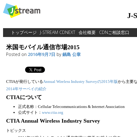
Skip
to
J
content
トップページ
J-STREAM CDNEXT
会社概要
CDNご相談窓口
米国モバイル通信市場2015
Posted on
2016年9月7日
by
鍋島 公章
CTIAが発行している
Annual Wireless Industry Surveyの2015年版
から主要
2014年サーベイの紹介
CTIAについて
正式名称：Cellular Telecommunications & Internet Association
公式サイト：
www.ctia.org
CTIA Annual Wireless Industry Survey
トピックス