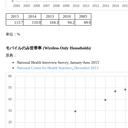
2015
2014
2013
2010
2005
115.7
110.0
104.3
94.2
69.0
単位：%
モバイルのみ世帯率 (Wireless-Only Households)
原典：
National Health Interview Survey, January-June 2015
National Center for Health Statistics
,
December 2015.