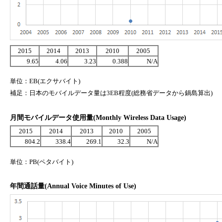
2015
2014
2013
2010
2005
9.65
4.06
3.23
0.388
N/A
単位：EB(エクサバイト)
補足：日本のモバイルデータ量は3EB程度(総務省データから鍋島算出)
月間モバイルデータ使用量(Monthly Wireless Data Usage)
2015
2014
2013
2010
2005
804.2
338.4
269.1
32.3
N/A
単位：PB(ペタバイト)
年間通話量(Annual Voice Minutes of Use)