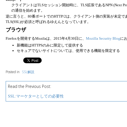
クライアントはTLSセッション開始時に、TLS拡張であるNPN (Next Protocol Nego
の通信を始めます。
逆に言うと、80番ポートでのHTTP/2は、クライアント側の実装が未定であり、
TLS(SSL)が必須と呼ばれるゆえんとなっています。
ブラウザ
Firefoxを開発するMozilaは、2015年4月30日に、
Mozilla Security Blog
に
新機能はHTTPSのみに限定して提供する
セキュアでないサイトについては、使用できる機能を限定する
Posted in
SSL解説
Read the Previous Post:
P
o
SSL:マーケターとしての必要性
s
t
n
a