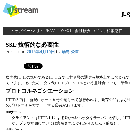
Skip
to
J
content
トップページ
J-STREAM CDNEXT
会社概要
CDNご相談窓口
SSL:技術的な必要性
Posted on
2015年4月10日
by
鍋島 公章
次世代HTTPの規格であるHTTP/2では非暗号の通信も規格上では含まれ
ています。そのため、次世代HTTPプロトコルという意味合いでも、暗号
プロトコルネゴシエーション
HTTP/2では、新規にポート番号の割り当ては行われず、既存の80および
のプロトコルをサポートする必要があります。
80ポート
クライアントはHTTP/1.1によるUpgradeヘッダをサーバに送信
が、ブラウザ側については実装されるかわかりません（前述）。
443ポート