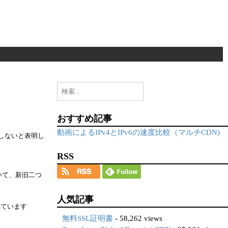
検
索:
おすすめ記事
動画によるIPv4とIPv6の速度比較（マルチCDN)
装しないと表明し
RSS
いて、新旧二つ
人気記事
れています
無料SSL証明書
- 58,262 views