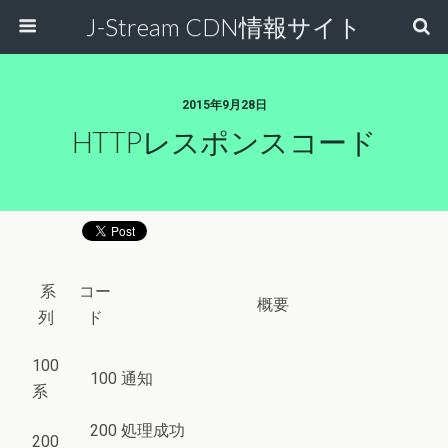
J-Stream CDN情報サイト
2015年9月28日
HTTPレスポンスコード
系
コー
概要
列
ド
100
100
通知
系
200
処理成功
200