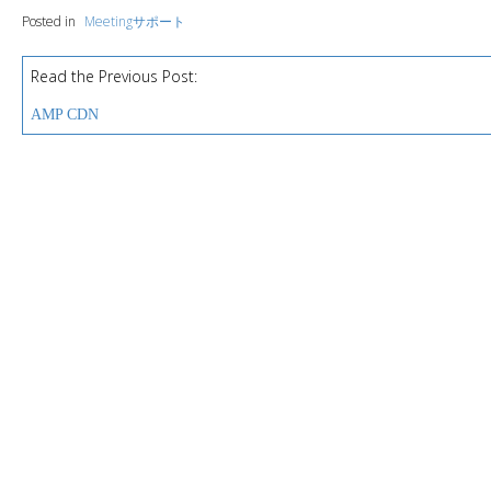
Posted in
Meetingサポート
Read the Previous Post:
P
o
AMP CDN
s
t
n
a
v
i
g
a
t
i
o
n