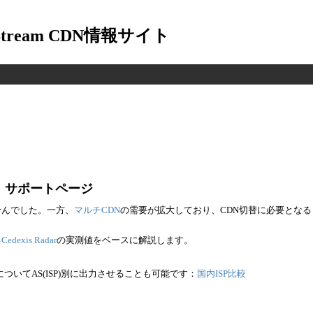
-Stream CDN情報サイト
is」サポートページ
せんでした。一方、
マルチCDN
の需要が拡大しており、CDN切替に必要とな
る
Cedexis Radar
の実測値をベースに解説します。
ついてAS(ISP)別に出力させることも可能です：
国内ISP比較