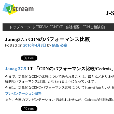
Skip
to
J
content
トップページ
J-STREAM CDNEXT
会社概要
CDNご相談窓口
Janog37.5 CDNのパフォーマンス比較
Posted on
2016年4月8日
by
鍋島 公章
Janog 37.5
LT 「CDNのパフォーマンス比較/Cedex
今まで、定量的なCDNの比較について語られることは、ほとんどありま
続的なパフォーマンス計測」が行われるようになっています。
今回は、定量的なCDNのパフォーマンス比較についてState of Artsといえ
プレゼンテーション資料
また、今回のプレゼンテーションでは触れませんが、Cedexisの計測結果に