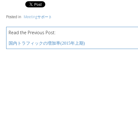
Posted in
Meetingサポート
Read the Previous Post:
P
o
国内トラフィックの増加率(2015年上期)
s
t
n
a
v
i
g
a
t
i
o