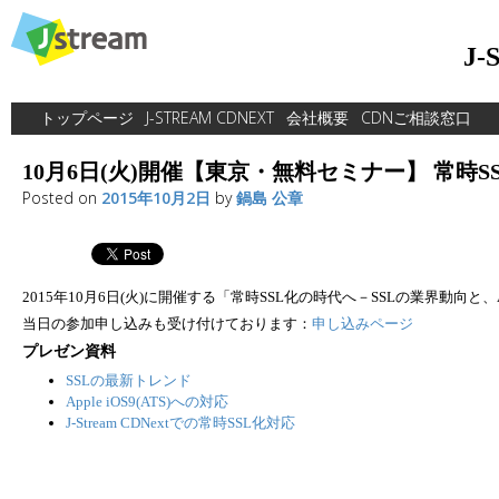
Skip
to
J
content
トップページ
J-STREAM CDNEXT
会社概要
CDNご相談窓口
10月6日(火)開催【東京・無料セミナー】 常時S
Posted on
2015年10月2日
by
鍋島 公章
2015年10月6日(火)に開催する「常時SSL化の時代へ－SSLの業界動向と、
当日の参加申し込みも受け付けております：
申し込みページ
プレゼン資料
SSLの最新トレンド
Apple iOS9(ATS)への対応
J-Stream CDNextでの常時SSL化対応